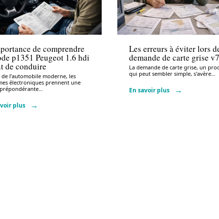
nistratif
Administratif
mportance de comprendre
Les erreurs à éviter lors d
ode p1351 Peugeot 1.6 hdi
demande de carte grise v
t de conduire
La demande de carte grise, un pro
qui peut sembler simple, s'avère
…
e de l’automobile moderne, les
mes électroniques prennent une
 prépondérante
…
En savoir plus
voir plus