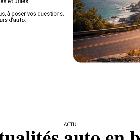
s et utiles.
s, à poser vos questions,
rs d’auto.
ACTU
tualités auto en b