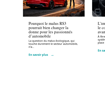
Administratif
Admi
Pourquoi le malus RS3
L’i
pourrait bien changer la
le c
donne pour les passionnés
avan
d’automobile
À l’èr
systè
La question du malus écologique, qui
place
touche durement le secteur automobile,
n’a
…
En sa
En savoir plus