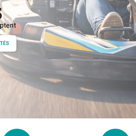
s
mptent
ITÉS