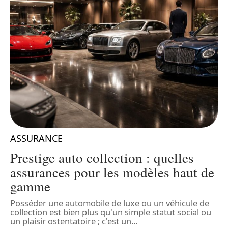
ASSURANCE
n
Prestige auto collection : quelles
assurances pour les modèles haut de
gamme
L
é
Posséder une automobile de luxe ou un véhicule de
d
collection est bien plus qu'un simple statut social ou
f
…
un plaisir ostentatoire ; c'est un
…