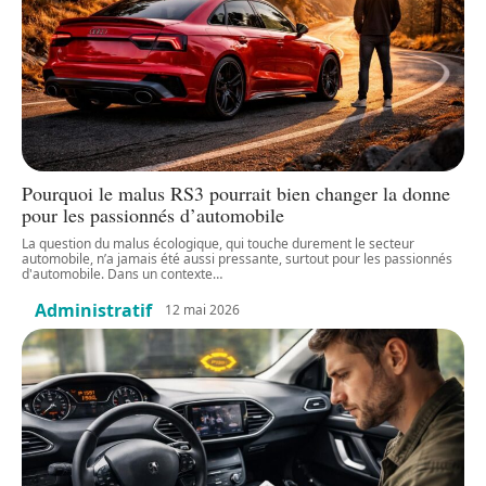
Pourquoi le malus RS3 pourrait bien changer la donne
pour les passionnés d’automobile
La question du malus écologique, qui touche durement le secteur
automobile, n’a jamais été aussi pressante, surtout pour les passionnés
d'automobile. Dans un contexte
…
Administratif
12 mai 2026