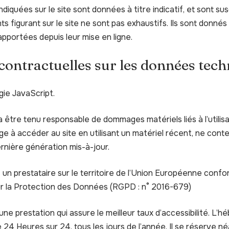
diquées sur le site sont données à titre indicatif, et sont su
nts figurant sur le site ne sont pas exhaustifs. Ils sont donné
pportées depuis leur mise en ligne.
 contractuelles sur les données tec
ogie JavaScript.
a être tenu responsable de dommages matériels liés à l’utilisat
gage à accéder au site en utilisant un matériel récent, ne cont
rnière génération mis-à-jour.
 un prestataire sur le territoire de l’Union Européenne conf
r la Protection des Données (RGPD : n° 2016-679)
une prestation qui assure le meilleur taux d’accessibilité. L’h
 24 Heures sur 24, tous les jours de l’année. Il se réserve né