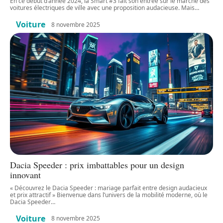
En ce début d’année 2024, la Smart #3 fait son entrée sur le marché des
voitures électriques de ville avec une proposition audacieuse. Mais
…
Voiture
8 novembre 2025
Dacia Speeder : prix imbattables pour un design
innovant
« Découvrez le Dacia Speeder : mariage parfait entre design audacieux
et prix attractif » Bienvenue dans l’univers de la mobilité moderne, où le
Dacia Speeder
…
Voiture
8 novembre 2025