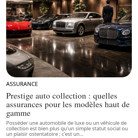
ASSURANCE
n
Prestige auto collection : quelles
assurances pour les modèles haut de
gamme
L
é
Posséder une automobile de luxe ou un véhicule de
d
collection est bien plus qu'un simple statut social ou
f
…
un plaisir ostentatoire ; c'est un
…