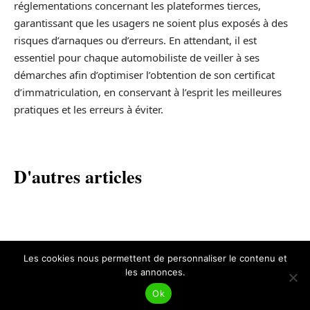
réglementations concernant les plateformes tierces,
garantissant que les usagers ne soient plus exposés à des
risques d’arnaques ou d’erreurs. En attendant, il est
essentiel pour chaque automobiliste de veiller à ses
démarches afin d’optimiser l’obtention de son certificat
d’immatriculation, en conservant à l’esprit les meilleures
pratiques et les erreurs à éviter.
D'autres articles
Les cookies nous permettent de personnaliser le contenu et
les annonces.
Contact
Mentions légales
Sitemap
Ok
© 2026 | garages-solidaires.fr