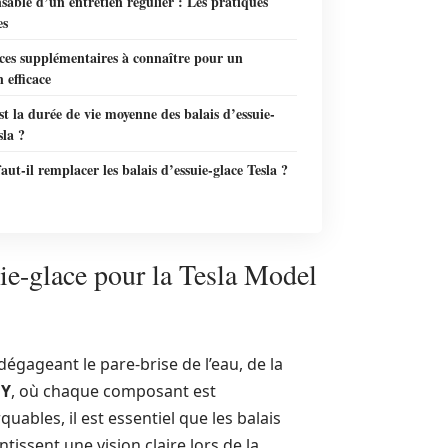
sable d’un entretien régulier : Les pratiques
es
ces supplémentaires à connaître pour un
n efficace
st la durée de vie moyenne des balais d’essuie-
sla ?
ut-il remplacer les balais d’essuie-glace Tesla ?
uie-glace pour la Tesla Model
dégageant le pare-brise de l’eau, de la
 Y
, où chaque composant est
bles, il est essentiel que les balais
tissent une vision claire lors de la