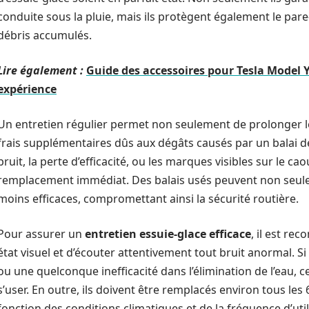
conduite sous la pluie, mais ils protègent également le par
débris accumulés.
Lire également :
Guide des accessoires pour Tesla Model
expérience
Un entretien régulier permet non seulement de prolonger le
frais supplémentaires dûs aux dégâts causés par un balai dé
bruit, la perte d’efficacité, ou les marques visibles sur le ca
remplacement immédiat. Des balais usés peuvent non seulem
moins efficaces, compromettant ainsi la sécurité routière.
Pour assurer un
entretien essuie-glace efficace
, il est re
état visuel et d’écouter attentivement tout bruit anormal. S
ou une quelconque inefficacité dans l’élimination de l’eau,
s’user. En outre, ils doivent être remplacés environ tous les 
fonction des conditions climatiques et de la fréquence d’util