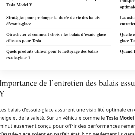
Indispen
Tesla Model Y
optimal
Stratégies pour prolonger la durée de vie des balais
Les astu
d’essuie-glace
entretie
Où acheter et comment choisir les balais d’essuie-glace
Quelle e
efficaces pour Tesla
glace Te
Quels produits utiliser pour le nettoyage des balais
Quand fa
essuie-glace ?
Importance de l’entretien des balais ess
Y
Les balais d’essuie-glace assurent une visibilité optimale en 
neige et de la saleté. Sur un véhicule comme le
Tesla Model
minutieusement conçu pour offrir des performances remarqua
d’essuie-glace soient en parfait état. Non seulement ils garan