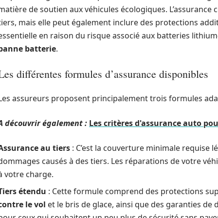
matière de soutien aux véhicules écologiques. L’assuranc
tiers, mais elle peut également inclure des protections add
essentielle en raison du risque associé aux batteries lithium
panne batterie
.
Les différentes formules d’assurance disponibles
Les assureurs proposent principalement trois formules adap
A découvrir également :
Les critères d'assurance auto pou
Assurance au tiers
: C’est la couverture minimale requise l
dommages causés à des tiers. Les réparations de votre véhi
à votre charge.
Tiers étendu
: Cette formule comprend des protections sup
contre le vol
et le bris de glace, ainsi que des garanties de
pour ceux qui souhaitent un peu plus de sécurité sans paye