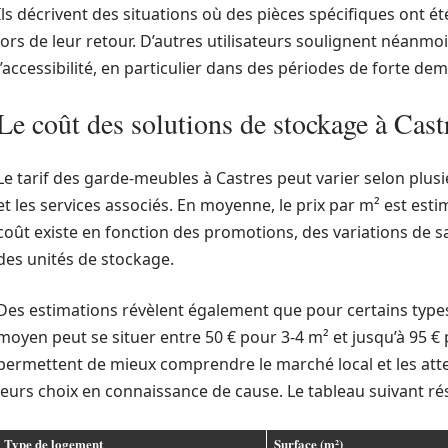
Ils décrivent des situations où des pièces spécifiques ont ét
lors de leur retour. D’autres utilisateurs soulignent néanmoin
l’accessibilité, en particulier dans des périodes de forte de
Le coût des solutions de stockage à Cast
Le tarif des garde-meubles à Castres peut varier selon plusi
et les services associés. En moyenne, le prix par m² est est
coût existe en fonction des promotions, des variations de sa
des unités de stockage.
Des estimations révèlent également que pour certains type
moyen peut se situer entre 50 € pour 3-4 m² et jusqu’à 95 
permettent de mieux comprendre le marché local et les atten
leurs choix en connaissance de cause. Le tableau suivant ré
Type de logement
Surface (m²)