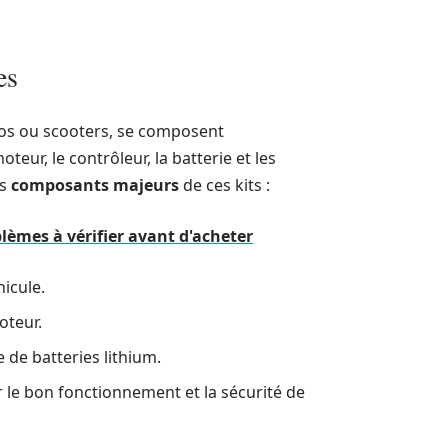
es
vélos ou scooters, se composent
eur, le contrôleur, la batterie et les
es
composants majeurs
de ces kits :
lèmes à vérifier avant d'acheter
hicule.
moteur.
 de batteries lithium.
ir le bon fonctionnement et la sécurité de