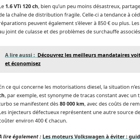
Le
1.6 VTi 120 ch
, bien qu’un peu moins désastreux, partage
de la chaîne de distribution fragile. Celle-ci a tendance à cé
réparations peuvent également s’élever à 850 € ou plus. Les
au joint de culasse et des problèmes de surchauffe associé
A lire aussi :
Découvrez les meilleurs mandataires voi
et économisez
En ce qui concerne les motorisations diesel, la situation n’e
ch
, par exemple, est synonyme de tracas constant avec un tu
turbo se manifestent dès
80 000 km
, avec des coûts de rem
Les injecteurs défectueux représentent une autre source d
coûter environ 400 € chacun.
A lire également :
Les moteurs Volkswagen à éviter : guid