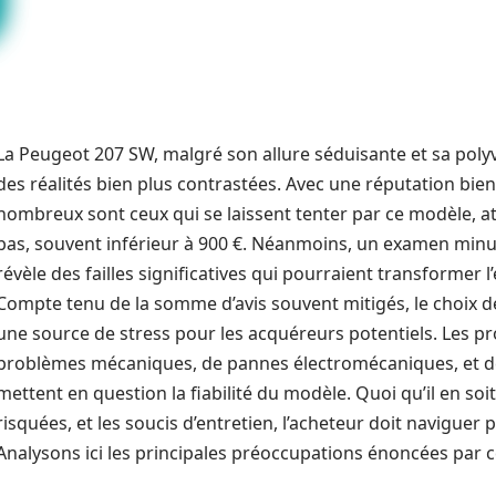
La Peugeot 207 SW, malgré son allure séduisante et sa poly
des réalités bien plus contrastées. Avec une réputation bien
nombreux sont ceux qui se laissent tenter par ce modèle, at
bas, souvent inférieur à 900 €. Néanmoins, un examen minu
révèle des failles significatives qui pourraient transformer l
Compte tenu de la somme d’avis souvent mitigés, le choix d
une source de stress pour les acquéreurs potentiels. Les pr
problèmes mécaniques, de pannes électromécaniques, et de
mettent en question la fiabilité du modèle. Quoi qu’il en soit
risquées, et les soucis d’entretien, l’acheteur doit navigue
Analysons ici les principales préoccupations énoncées par ce