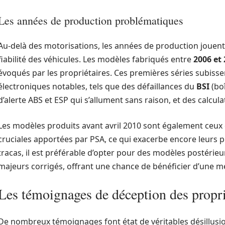
Les années de production problématiques
Au-delà des motorisations, les années de production jouen
fiabilité des véhicules. Les modèles fabriqués entre
2006 et
évoqués par les propriétaires. Ces premières séries subis
électroniques notables, tels que des défaillances du
BSI
(boî
d’alerte ABS et ESP qui s’allument sans raison, et des calcul
Les modèles produits avant avril 2010 sont également ceux q
cruciales apportées par PSA, ce qui exacerbe encore leurs pro
tracas, il est préférable d’opter pour des modèles postérieur
majeurs corrigés, offrant une chance de bénéficier d’une meil
Les témoignages de déception des propri
De nombreux témoignages font état de véritables désillusio