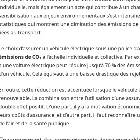
individuelle, mais également un acte qui contribue à un chan
sensibilisation aux enjeux environnementaux s’est intensifiée,
statistiques qui montrent une diminution des émissions de ga
liées au transport.
Le choix d’assurer un véhicule électrique sous une police d’
émissions de CO₂
à l’échelle individuelle et collective. Par
à une voiture électrique peut réduire jusqu’à 70 % des émiss
d’un véhicule. Cela équivaut à une baisse drastique des reje
En outre, cette réduction est accentuée lorsque le véhicule 
renouvelable. La combinaison entre l’utilisation d’une assu
double effet positif. D’une part, il y a la motivation économi
leurs coûts d’assurance, et d’autre part, il faut reconnaître
de l’air et de la santé publique.
Encouragement des comportements écoresponsabl