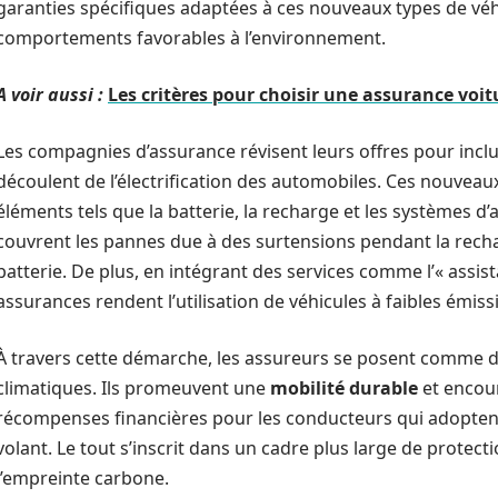
garanties spécifiques adaptées à ces nouveaux types de véh
comportements favorables à l’environnement.
A voir aussi :
Les critères pour choisir une assurance voit
Les compagnies d’assurance révisent leurs offres pour inclu
découlent de l’électrification des automobiles. Ces nouvea
éléments tels que la batterie, la recharge et les systèmes d’
couvrent les pannes due à des surtensions pendant la rec
batterie. De plus, en intégrant des services comme l’« assis
assurances rendent l’utilisation de véhicules à faibles émis
À travers cette démarche, les assureurs se posent comme des
climatiques. Ils promeuvent une
mobilité durable
et encou
récompenses financières pour les conducteurs qui adopt
volant. Le tout s’inscrit dans un cadre plus large de protect
l’empreinte carbone.