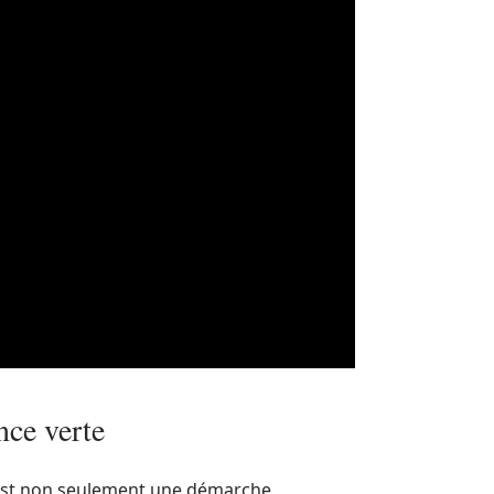
nce verte
 est non seulement une démarche